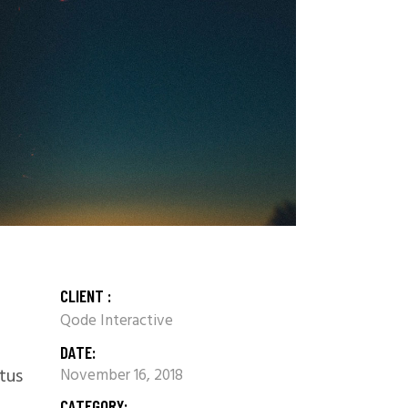
CLIENT :
Qode Interactive
DATE:
etus
November 16, 2018
CATEGORY: