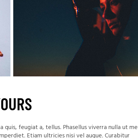
YOURS
 quis, feugiat a, tellus. Phasellus viverra nulla ut m
mperdiet. Etiam ultricies nisi vel augue. Curabitur