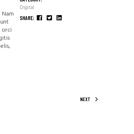
Digital
. Nam
SHARE:
dunt
 orci
itis
lis,
NEXT