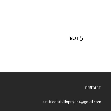
NEXT
CONTACT
untitledothelloproject@gmail.com