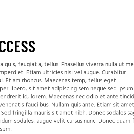
UCCESS
 quis, feugiat a, tellus. Phasellus viverra nulla ut m
mperdiet. Etiam ultricies nisi vel augue. Curabitur
dui. Etiam rhoncus. Maecenas temp, tellus eget
r libero, sit amet adipiscing sem neque sed ipsum
 hendrerit id, lorem. Maecenas nec odio et ante tinci
enenatis fauci bus. Nullam quis ante. Etiam sit amet
 Sed fringilla mauris sit amet nibh. Donec sodales sag
dum sodales, augue velit cursus nunc. Donec quam fe
 sem.