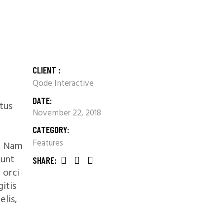
CLIENT :
Qode Interactive
DATE:
etus
November 22, 2018
CATEGORY:
Features
. Nam
dunt
SHARE:
 orci
itis
lis,