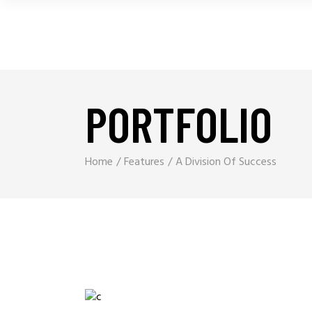
PORTFOLIO
Home
Features
A Division Of Success